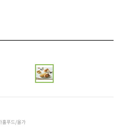
/올가홀푸드/올가