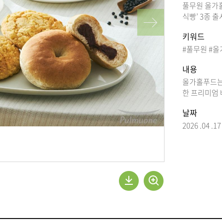
풀무원 올가홀
식빵’ 3종 출
키워드
#풀무원
#올
내용
올가홀푸드는
한 프리미엄 
날짜
2026 .04 .17