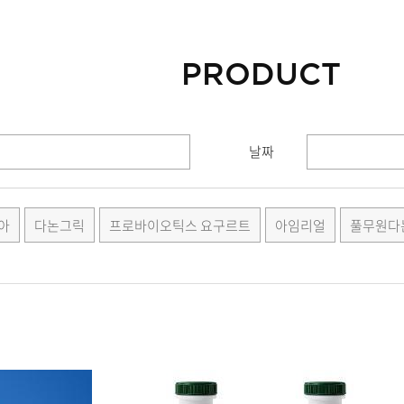
PRODUCT
날짜
아
다논그릭
프로바이오틱스 요구르트
아임리얼
풀무원다