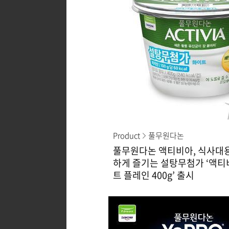
Product
풀무원다논
풀무원다논 액티비아, 식사대
하게 즐기는 설탕무첨가 ‘액티
트 플레인 400g’ 출시