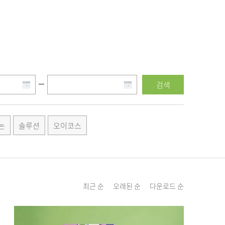
검색
논
솔루션
오이코스
최근 순
오래된 순
다운로드 순